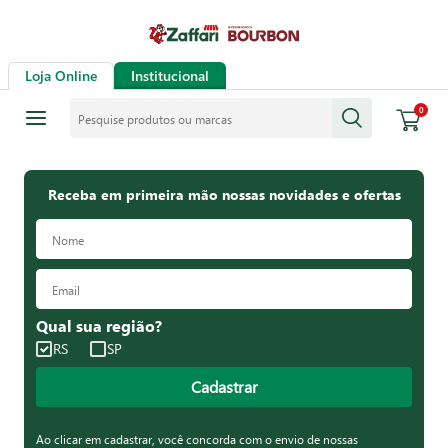
Loja Online
Institucional
Pesquise produtos ou marcas
0
Receba em primeira mão nossas novidades e ofertas
Qual sua região?
RS
SP
Cadastrar
Ao clicar em cadastrar, você concorda com o envio de nossas