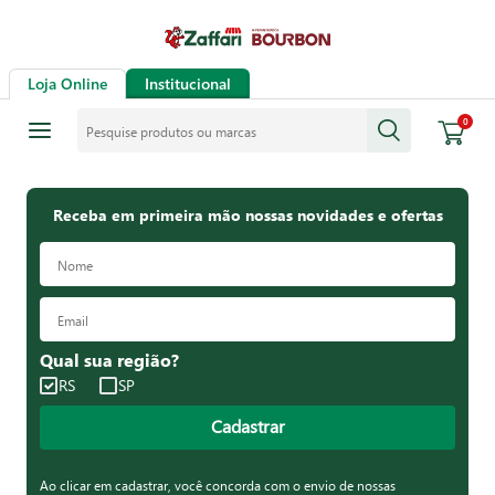
Loja Online
Institucional
Pesquise produtos ou marcas
0
Receba em primeira mão nossas novidades e ofertas
Qual sua região?
RS
SP
Cadastrar
Ao clicar em cadastrar, você concorda com o envio de nossas