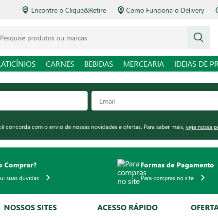
Encontre o Clique&Retire
Como Funciona o Delivery
squise produtos ou marcas
LATICÍNIOS
CARNES
BEBIDAS
MERCEARIA
IDEIAS DE P
ocê concorda com o envio de nossas novidades e ofertas. Para saber mais,
veja nossa p
 Comprar?
Formas de Pagamento
qui suas dúvidas
Para compras no site
NOSSOS SITES
ACESSO RÁPIDO
OFERT