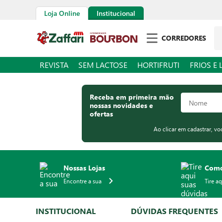
Loja Online
Institucional
Pe
CORREDORES
REVISTA
SEM LACTOSE
HORTIFRUTI
FRIOS E 
Receba em primeira mão
nossas novidades e
ofertas
Ao clicar em cadastrar, v
Nossas Lojas
Como
Encontre a sua
Tire a
INSTITUCIONAL
DÚVIDAS FREQUENTES