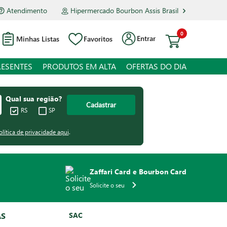
Atendimento
Hipermercado Bourbon Assis Brasil
0
Entrar
Minhas Listas
Favoritos
RESENTES
PRODUTOS EM ALTA
OFERTAS DO DIA
Qual sua região?
Cadastrar
RS
SP
olítica de privacidade aqui
.
Zaffari Card e Bourbon Card
Solicite o seu
AS
SAC