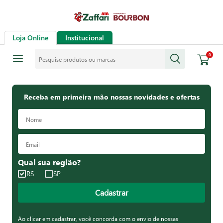
Loja Online
Institucional
Pesquise produtos ou marcas
0
Receba em primeira mão nossas novidades e ofertas
Qual sua região?
RS
SP
Cadastrar
Ao clicar em cadastrar, você concorda com o envio de nossas