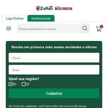
Loja Online
Institucional
Pesquise produtos ou marcas
0
Receba em primeira mão nossas novidades e ofertas
Qual sua região?
RS
SP
Cadastrar
Ao clicar em cadastrar, você concorda com o envio de nossas