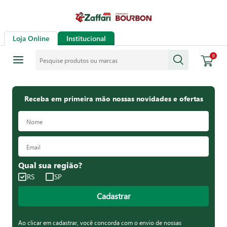
Loja Online
Institucional
Pesquise produtos ou marcas
0
Receba em primeira mão nossas novidades e ofertas
Qual sua região?
RS
SP
Cadastrar
Ao clicar em cadastrar, você concorda com o envio de nossas