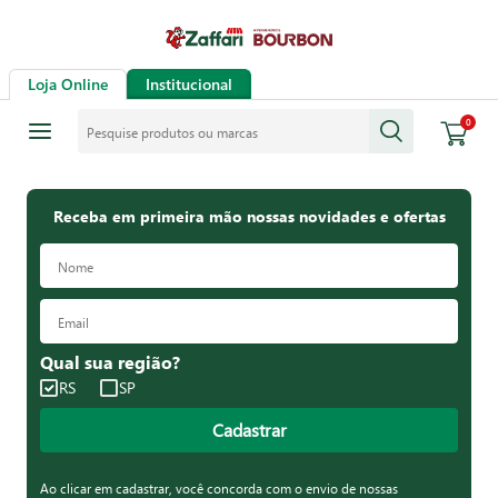
Loja Online
Institucional
Pesquise produtos ou marcas
0
Receba em primeira mão nossas novidades e ofertas
Qual sua região?
RS
SP
Cadastrar
Ao clicar em cadastrar, você concorda com o envio de nossas