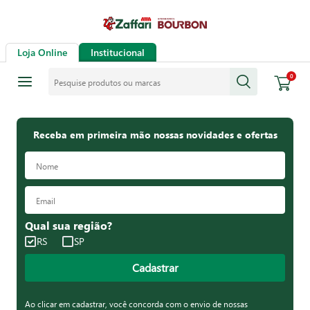
Loja Online
Institucional
Pesquise produtos ou marcas
0
Receba em primeira mão nossas novidades e ofertas
Qual sua região?
RS
SP
Cadastrar
Ao clicar em cadastrar, você concorda com o envio de nossas