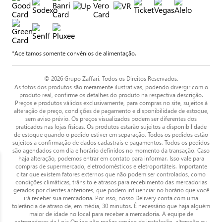
*Aceitamos somente convênios de alimentação.
© 2026 Grupo Zaffari. Todos os Direitos Reservados.
As fotos dos produtos são meramente ilustrativas, podendo divergir com o
produto real, confirme os detalhes do produto na respectiva descrição.
Preços e produtos válidos exclusivamente, para compras no site, sujeitos à
alteração de preço, condições de pagamento e disponibilidade de estoque,
sem aviso prévio. Os preços visualizados podem ser diferentes dos
praticados nas lojas físicas. Os produtos estarão sujeitos a disponibilidade
de estoque quando o pedido estiver em separação. Todos os pedidos estão
sujeitos a confirmação de dados cadastrais e pagamentos. Todos os pedidos
são agendados com dia e horário definidos no momento da transação. Caso
haja alteração, podemos entrar em contato para informar. Isso vale para
compras de supermercado, eletrodomésticos e eletroportáteis. Importante
citar que existem fatores externos que não podem ser controlados, como
condições climáticas, trânsito e atrasos para recebimento das mercadorias
gerados por clientes anteriores, que podem influenciar no horário que você
irá receber sua mercadoria. Por isso, nosso Delivery conta com uma
tolerância de atraso de, em média, 30 minutos. É necessário que haja alguém
maior de idade no local para receber a mercadoria. A equipe de
entregadores da Loja Online não realiza serviço de instalação, alteração ou