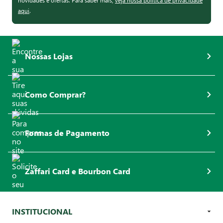
novidades e ofertas. Para saber mais,
veja nossa política de privacidade
aqui
.
Nossas Lojas
Como Comprar?
Formas de Pagamento
Zaffari Card e Bourbon Card
INSTITUCIONAL