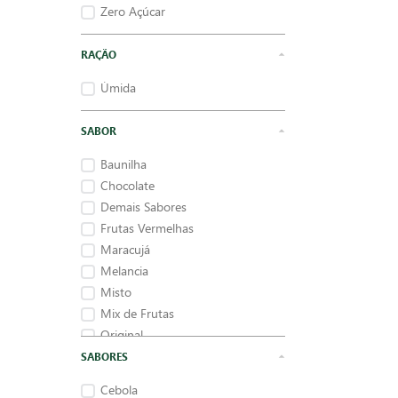
Zero Açúcar
RAÇÃO
Úmida
SABOR
Baunilha
Chocolate
Demais Sabores
Frutas Vermelhas
Maracujá
Melancia
Misto
Mix de Frutas
Original
Pêssego
SABORES
Cebola