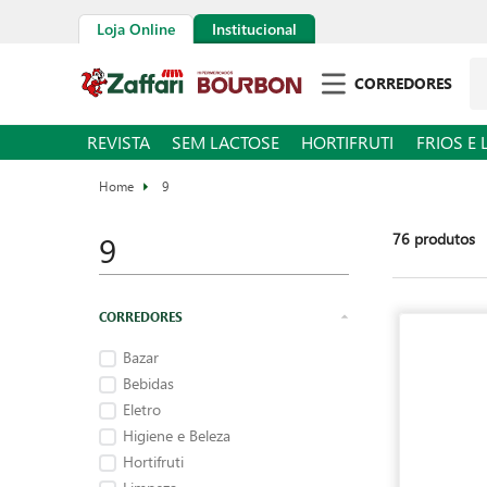
Loja Online
Institucional
Pe
CORREDORES
REVISTA
SEM LACTOSE
HORTIFRUTI
FRIOS E 
9
9
76
produtos
Bazar
Bebidas
Eletro
Higiene e Beleza
Hortifruti