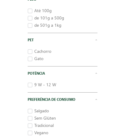
Até 100g
de 101g a 500g
de 501g a 1kg
PET
Cachorro
Gato
POTÊNCIA
9 W - 12 W
PREFERÊNCIA DE CONSUMO
Salgado
Sem Glúten
Tradicional
Vegano