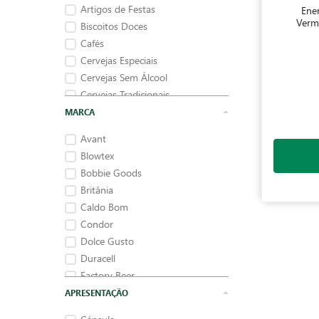
Artigos de Festas
Ener
Verm
Biscoitos Doces
Cafés
Cervejas Especiais
Cervejas Sem Álcool
Cervejas Tradicionais
Chaleira Elétrica
MARCA
Avant
Blowtex
Bobbie Goods
Britânia
Caldo Bom
Condor
Dolce Gusto
Duracell
Factory Beer
Festcolor
APRESENTAÇÃO