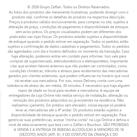
© 2026 Grupo Zaffari. Todos os Direitos Reservados.
As fotos dos produtos são meramente ilustrativas, podendo divergir com o
produto real, confirme os detalhes do produto na respectiva descrição.
Preços e produtos válidos exclusivamente, para compras no site, sujeitos à
alteração de preço, condições de pagamento e disponibilidade de estoque,
sem aviso prévio. Os preços visualizados podem ser diferentes dos
praticados nas lojas físicas. Os produtos estarão sujeitos a disponibilidade
de estoque quando o pedido estiver em separação. Todos os pedidos estão
sujeitos a confirmação de dados cadastrais e pagamentos. Todos os pedidos
são agendados com dia e horário definidos no momento da transação. Caso
haja alteração, podemos entrar em contato para informar. Isso vale para
compras de supermercado, eletrodomésticos e eletroportáteis. Importante
citar que existem fatores externos que não podem ser controlados, como
condições climáticas, trânsito e atrasos para recebimento das mercadorias
gerados por clientes anteriores, que podem influenciar no horário que você
irá receber sua mercadoria. Por isso, nosso Delivery conta com uma
tolerância de atraso de, em média, 30 minutos. É necessário que haja alguém
maior de idade no local para receber a mercadoria. A equipe de
entregadores da Loja Online não realiza serviço de instalação, alteração ou
remoção dos produtos adquiridos ou já existentes na residência. Não
realizamos içamento. Em prédios sem elevador, nossa equipe só poderá
levar as mercadorias até o 4º andar. Os produtos estarão sujeitos a
disponibilidade de estoque quando o pedido estiver em separação. Para
gerenciar suas preferências, acesse "minha conta" na Loja Online e defina o
nível de relacionamento que terá com o Zaffari e Bourbon. SÃO PROIBIDAS
A VENDA E A ENTREGA DE BEBIDAS ALCOÓLICAS A MENORES DE 18
(DEZOITO) ANOS (ART. 81, II DO ESTATUTO DA CRIANÇA E DO