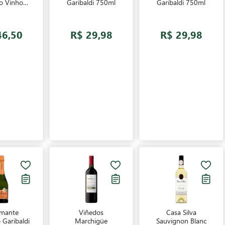
o Vinho
Garibaldi 750ml
Garibaldi 750ml
o 750ml
46,50
R$ 29,98
R$ 29,98
mante
Viñedos
Casa Silva
 Garibaldi
Marchigüe
Sauvignon Blanc