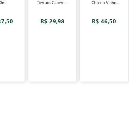
0ml
Tierruca Cabernet
Chileno Vinho
Sauvignon
Branco 750ml
Chileno Vinho
Tinto 750ml
37,50
R$ 29,98
R$ 46,50