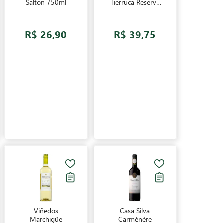
Salton 750ml
Tierruca Reserva
Carménère
Chileno Vinho
Tinto 750ml
R$ 26,90
R$ 39,75
Viñedos
Casa Silva
Marchigüe
Carménère