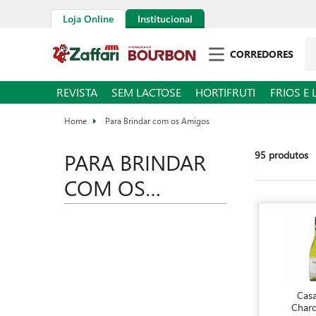
Loja Online
Institucional
CORREDORES
REVISTA
SEM LACTOSE
HORTIFRUTI
FRIOS E 
Para Brindar com os Amigos
PARA BRINDAR
95
produtos
COM OS
AMIGOS
Casa
Char