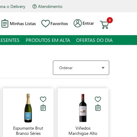
na o Delivery
Atendimento
0
Entrar
Minhas Listas
Favoritos
RESENTES
PRODUTOS EM ALTA
OFERTAS DO DIA
Ordenar
Espumante Brut
Viñedos
Branco Séries
Marchigüe Alto