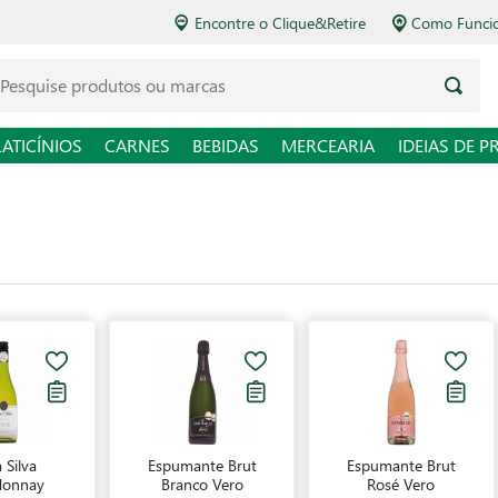
Encontre o Clique&Retire
Como Funcio
LATICÍNIOS
CARNES
BEBIDAS
MERCEARIA
IDEIAS DE P
 Silva
Espumante Brut
Espumante Brut
donnay
Branco Vero
Rosé Vero