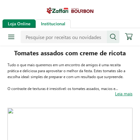
Loja Online
Institucional
Tomates assados com creme de ricota
Tudo o que mais queremos em um encontro de amigos é uma receita
prática e deliciosa para aproveitar o melhor da festa. Estes tomates são a
escolha ideal: simples de preparar e com um resultado que surpreende.
O contraste de texturas é irresistível: os tomates assados, macios e
Leia mais
suculentos, combinam perfeitamente com a ricota aveludado. Servidos com
torradinhas crocantes, tornam-se um aperitivo que encanta o paladar e faz
sucesso na mesa.
Confira o passo a passo e prepare esta delícia na sua casa!