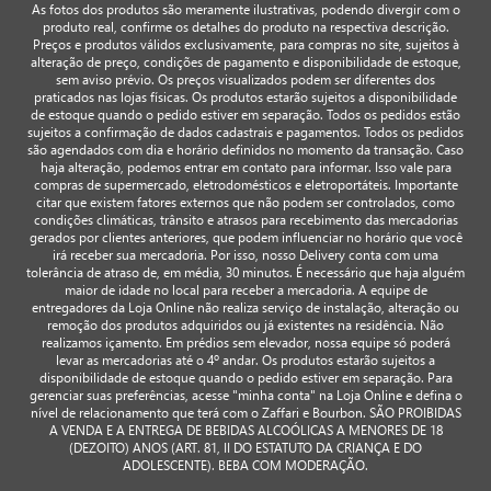
As fotos dos produtos são meramente ilustrativas, podendo divergir com o
produto real, confirme os detalhes do produto na respectiva descrição.
Preços e produtos válidos exclusivamente, para compras no site, sujeitos à
alteração de preço, condições de pagamento e disponibilidade de estoque,
sem aviso prévio. Os preços visualizados podem ser diferentes dos
praticados nas lojas físicas. Os produtos estarão sujeitos a disponibilidade
de estoque quando o pedido estiver em separação. Todos os pedidos estão
sujeitos a confirmação de dados cadastrais e pagamentos. Todos os pedidos
são agendados com dia e horário definidos no momento da transação. Caso
haja alteração, podemos entrar em contato para informar. Isso vale para
compras de supermercado, eletrodomésticos e eletroportáteis. Importante
citar que existem fatores externos que não podem ser controlados, como
condições climáticas, trânsito e atrasos para recebimento das mercadorias
gerados por clientes anteriores, que podem influenciar no horário que você
irá receber sua mercadoria. Por isso, nosso Delivery conta com uma
tolerância de atraso de, em média, 30 minutos. É necessário que haja alguém
maior de idade no local para receber a mercadoria. A equipe de
entregadores da Loja Online não realiza serviço de instalação, alteração ou
remoção dos produtos adquiridos ou já existentes na residência. Não
realizamos içamento. Em prédios sem elevador, nossa equipe só poderá
levar as mercadorias até o 4º andar. Os produtos estarão sujeitos a
disponibilidade de estoque quando o pedido estiver em separação. Para
gerenciar suas preferências, acesse "minha conta" na Loja Online e defina o
nível de relacionamento que terá com o Zaffari e Bourbon. SÃO PROIBIDAS
A VENDA E A ENTREGA DE BEBIDAS ALCOÓLICAS A MENORES DE 18
(DEZOITO) ANOS (ART. 81, II DO ESTATUTO DA CRIANÇA E DO
ADOLESCENTE). BEBA COM MODERAÇÃO.