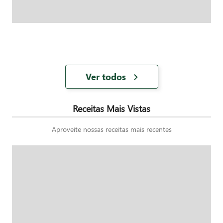
Ver todos
Receitas Mais Vistas
Aproveite nossas receitas mais recentes