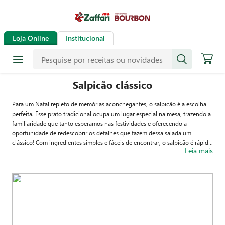
Loja Online
Institucional
Salpicão clássico
Para um Natal repleto de memórias aconchegantes, o salpicão é a escolha
perfeita. Esse prato tradicional ocupa um lugar especial na mesa, trazendo a
familiaridade que tanto esperamos nas festividades e oferecendo a
oportunidade de redescobrir os detalhes que fazem dessa salada um
clássico! Com ingredientes simples e fáceis de encontrar, o salpicão é rápido
Leia mais
e prático de preparar e montar. O segredo para um resultado marcante está
em refogar o frango, intensificando seu sabor e criando uma base deliciosa.
Depois, é só misturar tudo com um molho cremoso de creme de leite e
maionese, que adiciona aquele toque especial. Veja a receita abaixo e
prepare-se para uma ceia saborosa e acolhedora!