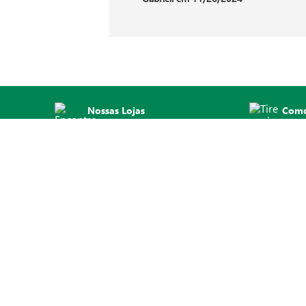
Nossas Lojas
Como
Encontre a sua
Tire a
INSTITUCIONAL
DÚVIDAS FREQUENTES
Quem Somos
Como Comprar no Site
Qualidade Zaffari
Central de Atendimento
Responsabilidade Social
Como Funciona o Delivery
Trabalhe Conosco
Encontre o Clique&Retire
Fornecedores
Política de Entrega
Novidades
Política de Trocas e Devoluçõe