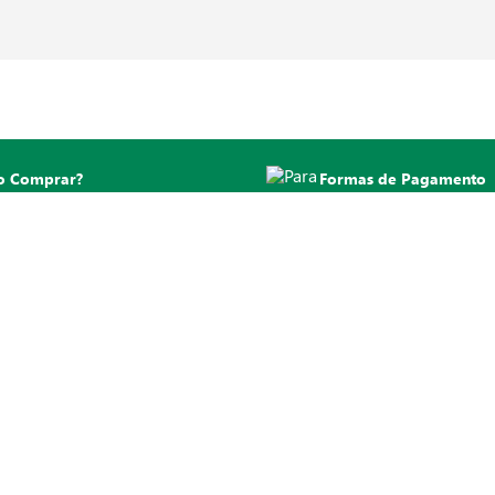
 Comprar?
Formas de Pagamento
qui suas dúvidas
Para compras no site
NOSSOS SITES
ACESSO RÁPIDO
OFERT
Grupo Zaffari
Calculadora de Churrasco
Jornal de
Airaz
Cupons
Revista d
Bourbon Shopping
Importados
Ofertas 
Moinhos Shopping
Alimentação Inclusiva
Zaffari Card e Bourbon Card
s
Shopping Centerlar