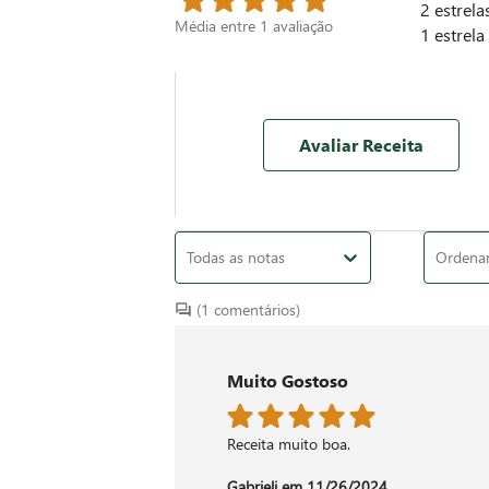
2
estrela
Média entre
1
avaliação
1
estrela
Avaliar Receita
Todas as notas
Ordenar 
(1 comentários)
Muito Gostoso
Receita muito boa.
Gabrieli em
11/26/2024