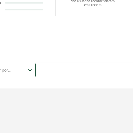
dos usuários recomendaram
s
esta receita
por...