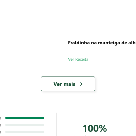
Fraldinha na manteiga de al
Ver Receita
Ver mais
s
100%
s
s