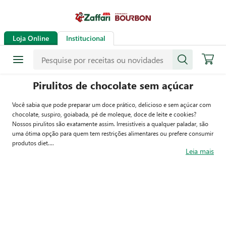
Loja Online
Institucional
Pirulitos de chocolate sem açúcar
Você sabia que pode preparar um doce prático, delicioso e sem açúcar com
chocolate, suspiro, goiabada, pé de moleque, doce de leite e cookies?
Nossos pirulitos são exatamente assim. Irresistíveis a qualquer paladar, são
uma ótima opção para quem tem restrições alimentares ou prefere consumir
produtos diet.
Leia mais
Seja para saborear no dia a dia ou para comemorar datas especiais, como a
Páscoa, essa dica vai encantar a todos. Como pirulito, certamente vai
conquistar a criançada. Mas você pode adaptar como preferir, desde o
formato até os insumos utilizados.
Use sua criatividade, faça suas combinações favoritas e aproveite esses
pedacinhos do céu sem culpa. É só seguir o passo a passo abaixo e ser feliz.