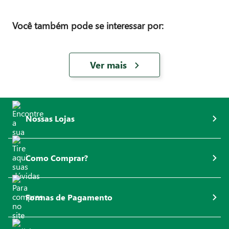
Você também pode se interessar por:
Ver mais
Avaliações
0
Média entre
0
avaliações
5
estrelas
4
estrelas
3
estrelas
2
estrelas
1
estrela