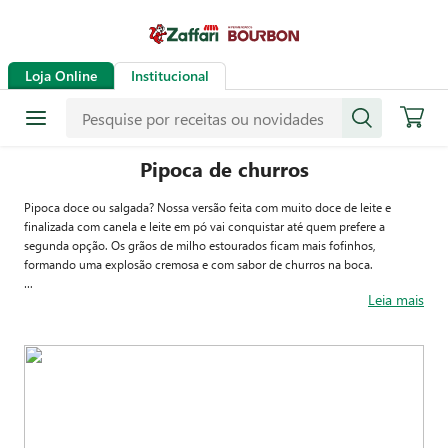
Loja Online
Institucional
Pipoca de churros
Pipoca doce ou salgada? Nossa versão feita com muito doce de leite e
finalizada com canela e leite em pó vai conquistar até quem prefere a
segunda opção. Os grãos de milho estourados ficam mais fofinhos,
formando uma explosão cremosa e com sabor de churros na boca.
Leia mais
Seguindo o passo a passo abaixo você vai aprender a caramelizar a pipoca
de forma perfeita. Depois, basta acrescentar o toque gourmet com os
demais ingredientes que tornam essa receita especial e aproveitar como
quiser.
A dica é se acomodar no sofá em frente à televisão e degustar essa
maravilha assistindo a algum filme ou maratonando sua série favorita. São
momentos como esse que deixam os dias mais agradáveis e deliciosos.