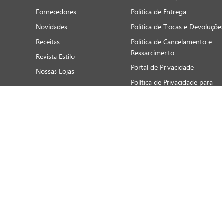
Fornecedores
Política de Entrega
Novidades
Política de Trocas e Devoluçõe
Receitas
Política de Cancelamento e
Ressarcimento
Revista Estilo
Portal de Privacidade
Nossas Lojas
Política de Privacidade para
Sites
Termos e Condições de Uso
FORMAS DE PAGAMENTO LOJAS FÍSICAS
Crédito