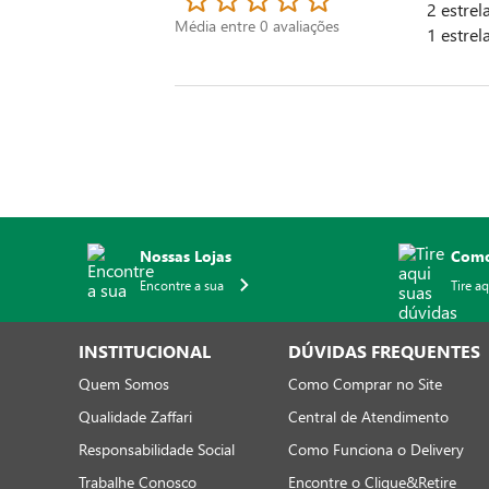
2
estrel
Média entre
0
avaliações
1
estrel
Nossas Lojas
Como
Encontre a sua
Tire a
INSTITUCIONAL
DÚVIDAS FREQUENTES
Quem Somos
Como Comprar no Site
Qualidade Zaffari
Central de Atendimento
Responsabilidade Social
Como Funciona o Delivery
Trabalhe Conosco
Encontre o Clique&Retire