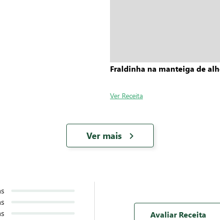
Fraldinha na manteiga de al
Ver Receita
Ver mais
as
as
as
Avaliar Receita