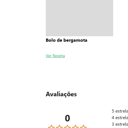
Bolo de bergamota
Ver Receita
Avaliações
5
estrel
0
4
estrel
3
estrel