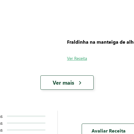
 Comprar?
Formas de Pagamento
qui suas dúvidas
Para compras no site
NOSSOS SITES
ACESSO RÁPIDO
OFERT
Grupo Zaffari
Calculadora de Churrasco
Jornal de
Airaz
Cupons
Revista d
Bourbon Shopping
Importados
Ofertas 
Moinhos Shopping
Alimentação Inclusiva
Zaffari Card e Bourbon Card
s
Shopping Centerlar