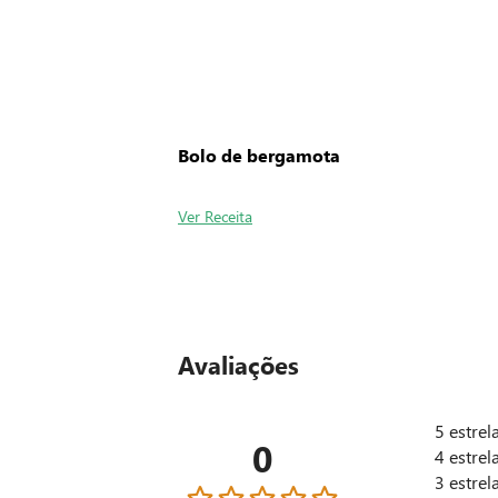
Nossas Lojas
Como
Encontre a sua
Tire a
INSTITUCIONAL
DÚVIDAS FREQUENTES
Quem Somos
Como Comprar no Site
Qualidade Zaffari
Central de Atendimento
Responsabilidade Social
Como Funciona o Delivery
Trabalhe Conosco
Encontre o Clique&Retire
Fornecedores
Política de Entrega
Novidades
Política de Trocas e Devoluçõe