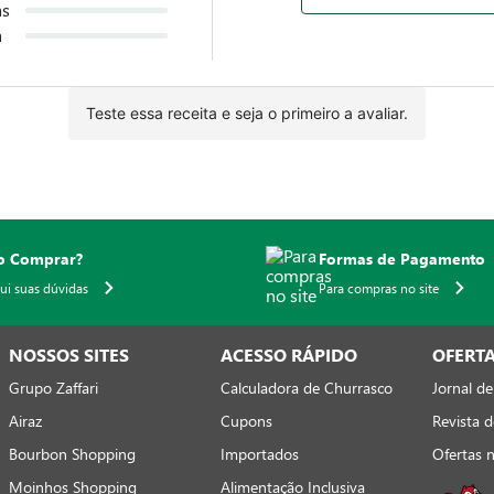
Débito
ique&Retire
SELOS DE SEG