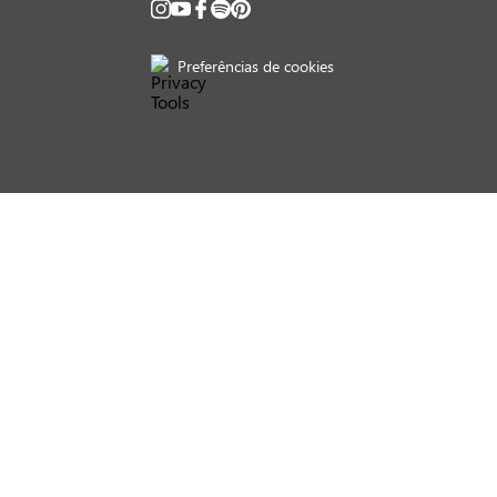
ados podem ser diferentes dos praticados nas lojas físicas. As fotos dos produtos são
do o pedido estiver em separação. Todos os pedidos estão sujeitos a confirmação de
UTO DA CRIANÇA E DO ADOLESCENTE). BEBA COM MODERAÇÃO.