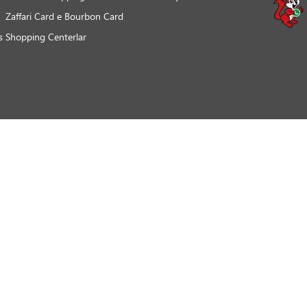
agamento em loja
© 2026 Grupo Zaffari. Todos os Direitos Reservados.
o de preço, condições de pagamento e disponibilidade de estoque, sem aviso prévio. Os preços visualiz
 do produto na respectiva descrição. Os produtos estarão sujeitos a disponibilidade de estoque quan
 E A ENTREGA DE BEBIDAS ALCOÓLICAS A MENORES DE 18 (DEZOITO) ANOS (ART. 81, II DO ESTAT