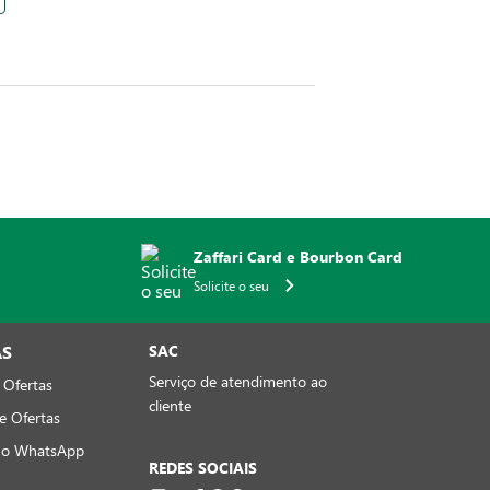
Convênios*
*Aceitamos somente convênios de alimentação.
URANÇA