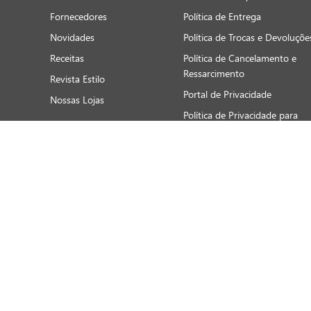
*Somente crédito
*P
Preços e produtos válidos, exclusivamente, para compras no site, sujeitos à alteraçã
meramente ilustrativas, podendo divergir com o produto real, confirme os detalhes
dados cadastrais e pagamentos. SÃO PROIBIDAS A VENDA