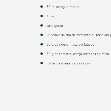
50 ml de água morna
1 ovo
sal a gosto
½ colher de chá de fermento químico em 
30 g de queijo muçarela fatiado
30 g de tomates-cereja cortados ao meio
folhas de manjericão a gosto