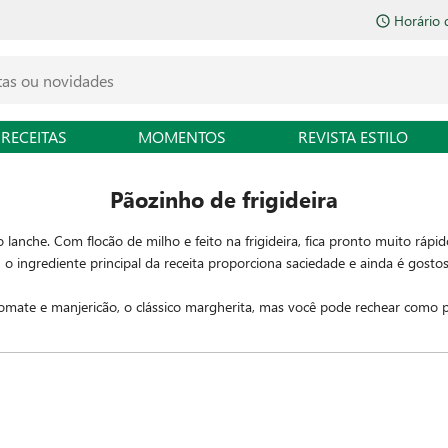
Horário 
RECEITAS
MOMENTOS
REVISTA ESTILO
Pãozinho de frigideira
 lanche. Com flocão de milho e feito na frigideira, fica pronto muito ráp
s, o ingrediente principal da receita proporciona saciedade e ainda é gosto
ate e manjericão, o clássico margherita, mas você pode rechear como pre
uma experiência mais saborosa. Basta seguir o passo a passo abaixo para r