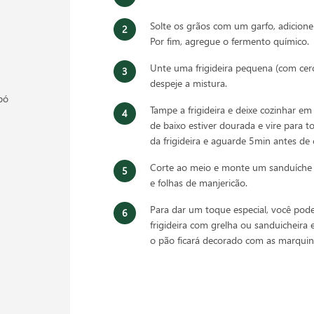
Solte os grãos com um garfo, adicione
Por fim, agregue o fermento químico.
Unte uma frigideira pequena (com cerc
despeje a mistura.
pó
Tampe a frigideira e deixe cozinhar em
de baixo estiver dourada e vire para t
da frigideira e aguarde 5min antes de 
Corte ao meio e monte um sanduíche 
e folhas de manjericão.
Para dar um toque especial, você po
frigideira com grelha ou sanduicheira el
o pão ficará decorado com as marquinh