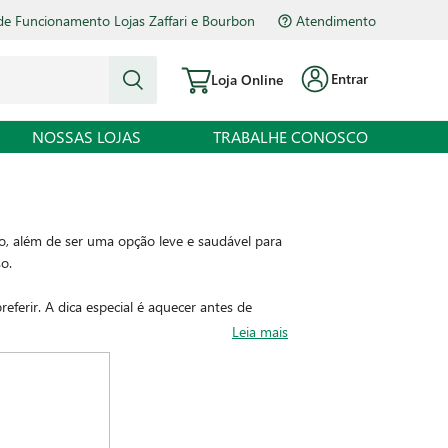
de Funcionamento Lojas Zaffari e Bourbon
Atendimento
Entrar
Loja Online
NOSSAS LOJAS
TRABALHE CONOSCO
ido, além de ser uma opção leve e saudável para
so.
ferir. A dica especial é aquecer antes de
eproduzir na sua casa e se deliciar.
Leia mais