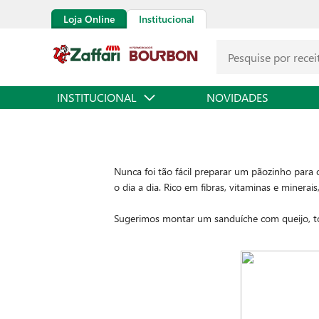
Loja Online
Institucional
INSTITUCIONAL
NOVIDADES
Nunca foi tão fácil preparar um pãozinho para o
o dia a dia. Rico em fibras, vitaminas e minerai
Sugerimos montar um sanduíche com queijo, tom
consumir para o queijo derreter e proporcionar 