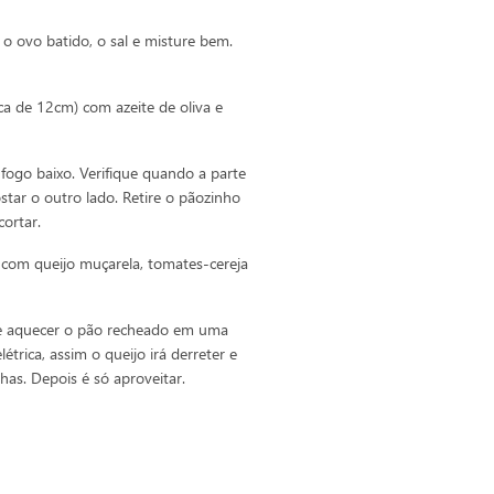
 o ovo batido, o sal e misture bem.
a de 12cm) com azeite de oliva e
 fogo baixo. Verifique quando a parte
ostar o outro lado. Retire o pãozinho
cortar.
com queijo muçarela, tomates-cereja
de aquecer o pão recheado em uma
étrica, assim o queijo irá derreter e
as. Depois é só aproveitar.