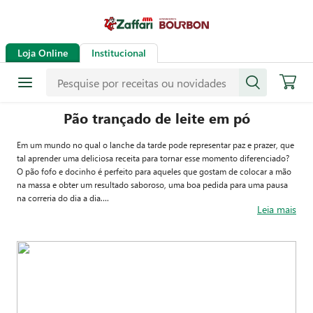
Loja Online
Institucional
Pão trançado de leite em pó
Em um mundo no qual o lanche da tarde pode representar paz e prazer, que
tal aprender uma deliciosa receita para tornar esse momento diferenciado?
O pão fofo e docinho é perfeito para aqueles que gostam de colocar a mão
na massa e obter um resultado saboroso, uma boa pedida para uma pausa
na correria do dia a dia.
Leia mais
Simples de fazer, a massa da trança é enriquecida com leite em pó, que não
só adiciona um sabor delicioso ao preparo, mas também contribui para uma
textura mais macia e uma umidade mais duradoura. Para os que gostam de
personalizar suas criações, a cobertura de leite condensado oferece uma
oportunidade de dar um toque especial. Experimente agregar especiarias
e/ou outros ingredientes e finalize o prato com a sua personalidade.