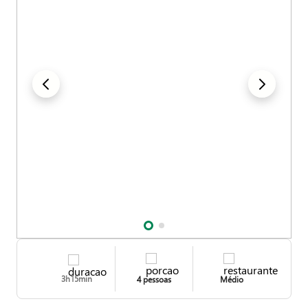
Explore esta receita e descubra como é gostoso criar algo realmente único e
permita-se o sabor de uma confortável indulgência. Confira abaixo os
detalhes.
3h15min
4 pessoas
Médio