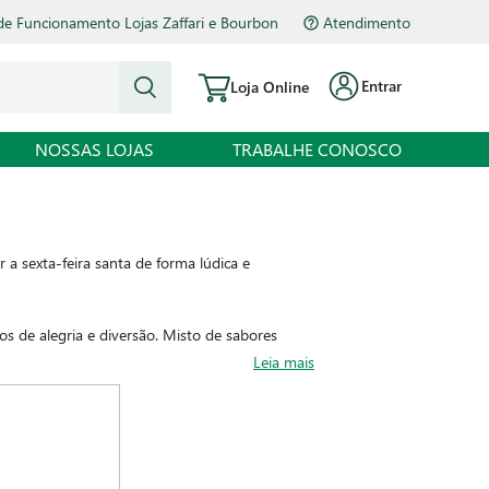
de Funcionamento Lojas Zaffari e Bourbon
Atendimento
Entrar
Loja Online
NOSSAS LOJAS
TRABALHE CONOSCO
 a sexta-feira santa de forma lúdica e
s de alegria e diversão. Misto de sabores
lmoço de família.
Leia mais