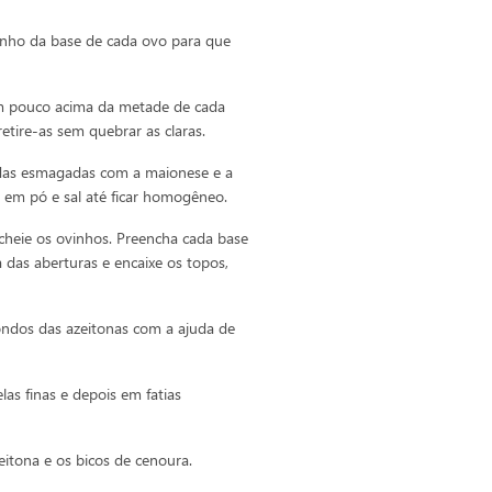
inho da base de cada ovo para que
um pouco acima da metade de cada
etire-as sem quebrar as claras.
idas esmagadas com a maionese e a
em pó e sal até ficar homogêneo.
cheie os ovinhos. Preencha cada base
das aberturas e encaixe os topos,
ondos das azeitonas com a ajuda de
las finas e depois em fatias
itona e os bicos de cenoura.