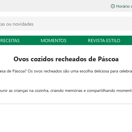
Horário 
RECEITAS
MOMENTOS
REVISTA ESTILO
Ovos cozidos recheados de Páscoa
esa de Páscoa? Os ovos recheados são uma escolha deliciosa para celebrar
eunir as crianças na cozinha, criando memórias e compartilhando momento
tradinhas certamente vão agregar um sabor rico e reconfortante ao seu a
ente sua celebração de Páscoa com a beleza e sabor dessas belezinhas.