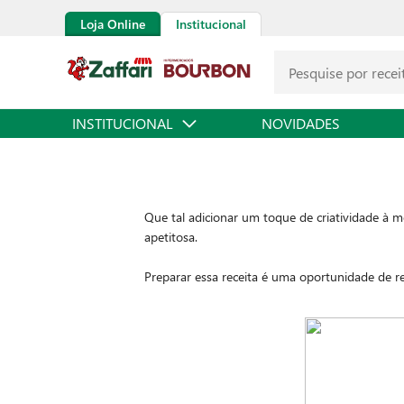
Loja Online
Institucional
INSTITUCIONAL
NOVIDADES
Que tal adicionar um toque de criatividade à m
apetitosa.
Preparar essa receita é uma oportunidade de r
confortáveis e um visual que encanta, essas en
Acesse os detalhes da receita no link e increm