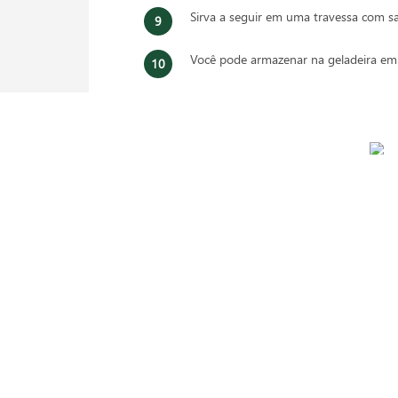
Sirva a seguir em uma travessa com sa
Você pode armazenar na geladeira em 
 da receita? Veja mais em nossas redes sociais:
anhamentos
: