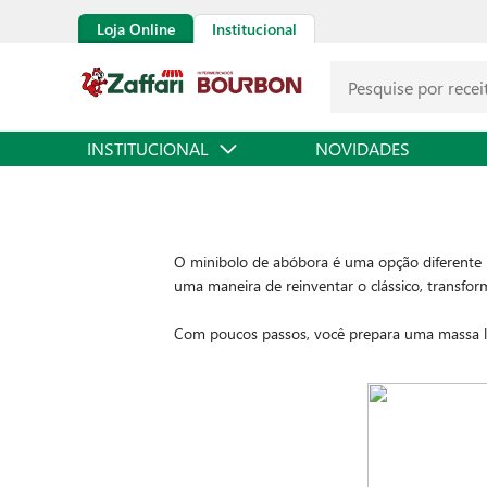
Loja Online
Institucional
INSTITUCIONAL
NOVIDADES
O minibolo de abóbora é uma opção diferente 
uma maneira de reinventar o clássico, transfo
Com poucos passos, você prepara uma massa leve
torna tudo ainda mais gostoso.
Confira a receita abaixo e prepare-se para um 