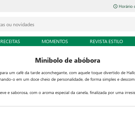
Horário 
RECEITAS
MOMENTOS
REVISTA ESTILO
Minibolo de abóbora
para um café da tarde aconchegante, com aquele toque divertido de Hall
rmando-o em um doce cheio de personalidade, de forma simples e descomp
 e saborosa, com o aroma especial da canela, finalizada por uma irresis
momento delicioso e cheio de diversão.