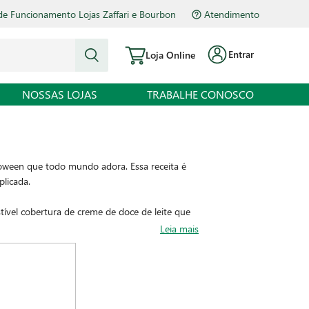
de Funcionamento Lojas Zaffari e Bourbon
Atendimento
Entrar
Loja Online
NOSSAS LOJAS
TRABALHE CONOSCO
oween que todo mundo adora. Essa receita é
licada.
tível cobertura de creme de doce de leite que
Leia mais