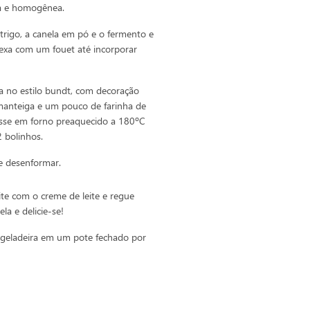
da e homogênea.
trigo, a canela em pó e o fermento e
 Mexa com um fouet até incorporar
a no estilo bundt, com decoração
anteiga e um pouco de farinha de
 asse em forno preaquecido a 180ºC
2 bolinhos.
e desenformar.
ite com o creme de leite e regue
a e delicie-se!
geladeira em um pote fechado por