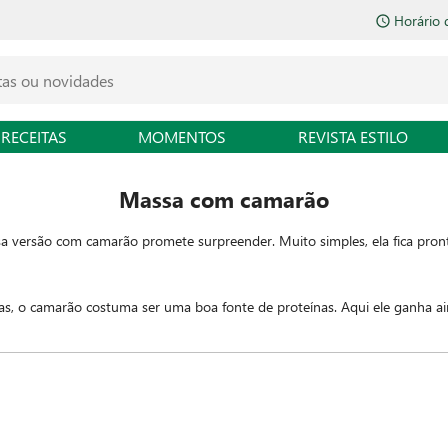
Horário 
RECEITAS
MOMENTOS
REVISTA ESTILO
Massa com camarão
a versão com camarão promete surpreender. Muito simples, ela fica pron
ias, o camarão costuma ser uma boa fonte de proteínas. Aqui ele ganha a
ça um simples almoço ser inesquecível.