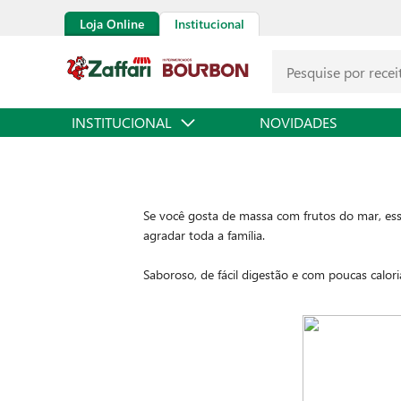
Loja Online
Institucional
INSTITUCIONAL
NOVIDADES
Se você gosta de massa com frutos do mar, ess
agradar toda a família.
Saboroso, de fácil digestão e com poucas calor
delicioso molho branco.
Confira a receita abaixo, convide a família e fa