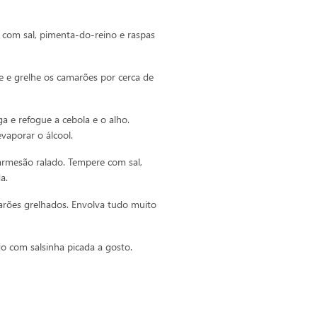
com sal, pimenta-do-reino e raspas
te e grelhe os camarões por cerca de
a e refogue a cebola e o alho.
evaporar o álcool.
parmesão ralado. Tempere com sal,
a.
rões grelhados. Envolva tudo muito
o com salsinha picada a gosto.