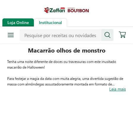
Loja Online
Institucional
Macarrão olhos de monstro
Tenha uma noite diferente de doces ou travessuras com este inusitado
macarrão de Halloween!
Para festejar a magia da data com muita alegria, uma divertida sugestão de
massa com almôndegas assustadoramente montada em formato de
Leia mais
monstrinhos. Preparada com ingredientes supersimples e uma boa pitada de
criatividade, essa receita com certeza vai agradar e deliciar a todos.
Siga o passo a passo e mergulhe nesta grande aventura culinária! Para ver os
vídeos de todas as nossas receitas, siga o Zaffari no Instagram, no Facebook
e no Youtube.