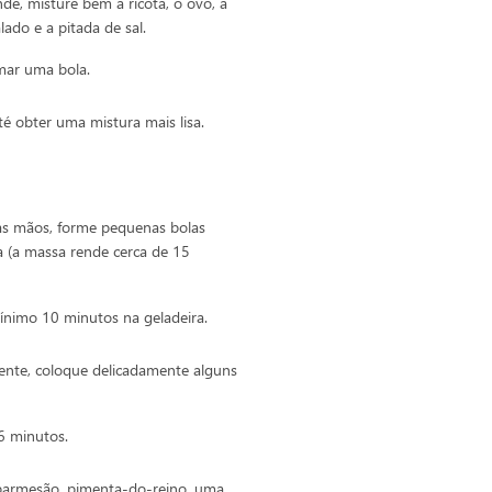
de, misture bem a ricota, o ovo, a
lado e a pitada de sal.
rmar uma bola.
é obter uma mistura mais lisa.
as mãos, forme pequenas bolas
a (a massa rende cerca de 15
ínimo 10 minutos na geladeira.
nte, coloque delicadamente alguns
6 minutos.
parmesão, pimenta-do-reino, uma