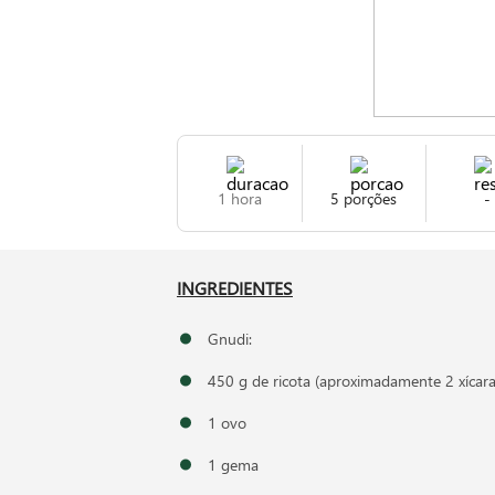
1 hora
5 porções
-
INGREDIENTES
Gnudi:
450 g de ricota (aproximadamente 2 xícara
1 ovo
1 gema