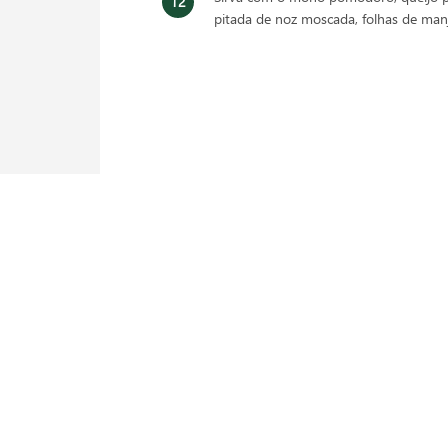
pitada de noz moscada, folhas de manje
 da receita? Veja mais em nossas redes sociais: