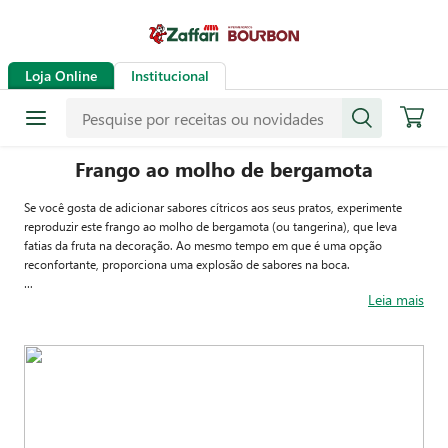
Loja Online
Institucional
Frango ao molho de bergamota
Se você gosta de adicionar sabores cítricos aos seus pratos, experimente
reproduzir este frango ao molho de bergamota (ou tangerina), que leva
fatias da fruta na decoração. Ao mesmo tempo em que é uma opção
reconfortante, proporciona uma explosão de sabores na boca.
Leia mais
Seja para o dia a dia, quando se deseja apreciar uma refeição mais
elaborada, ou para uma ocasião especial, a mescla da suavidade e da força
dessa receita é o diferencial. Para acompanhar, sugerimos uma neutra e
nutritiva quinoa cozida, mas você pode adaptar como preferir.
Veja abaixo os detalhes do preparo e experimente essa maravilha no
próximo almoço ou jantar. Para ver os vídeos de todas as nossas receitas,
acesse o Instagram, o Facebook e o Youtube do Zaffari.