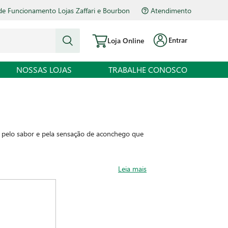
de Funcionamento Lojas Zaffari e Bourbon
Atendimento
Entrar
Loja Online
NOSSAS LOJAS
TRABALHE CONOSCO
ar pelo sabor e pela sensação de aconchego que
lém de oferecer uma alta quantidade de fibras
Leia mais
te de proteína e minerais como ferro, potássio,