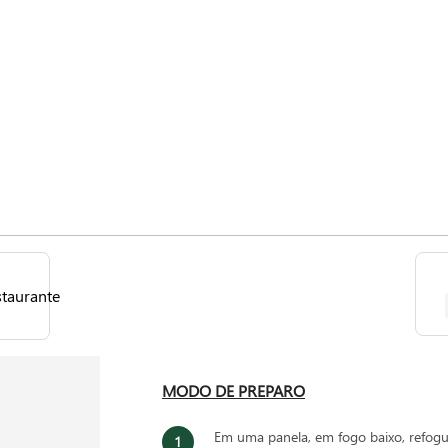
star você pelo sabor e pela sensação de aconchego que ele traz. Siga o 
MODO DE PREPARO
Em uma panela, em fogo baixo, refogu