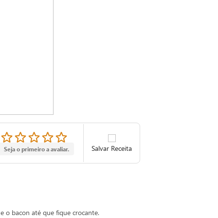
passo a passo abaixo e consuma bem quentinho.
Salvar Receita
Seja o primeiro a avaliar.
e o bacon até que fique crocante.