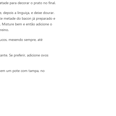
tade para decorar o prato no final.
depois a linguiça, e deixe dourar.
nte metade do bacon já preparado e
r. Misture bem e então adicione o
reino.
oucos, mexendo sempre, até
ante. Se preferir, adicione ovos
o em um pote com tampa, no