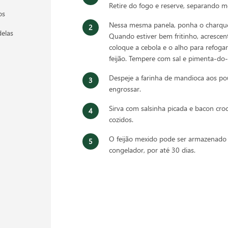
Retire do fogo e reserve, separando me
os
Nessa mesma panela, ponha o charque, 
delas
Quando estiver bem fritinho, acresce
coloque a cebola e o alho para refoga
feijão. Tempere com sal e pimenta-do-
Despeje a farinha de mandioca aos p
engrossar.
Sirva com salsinha picada e bacon croc
cozidos.
O feijão mexido pode ser armazenad
congelador, por até 30 dias.