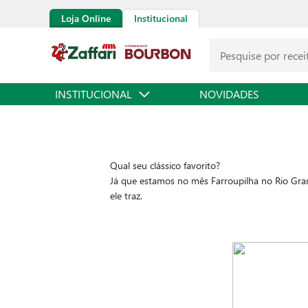
Loja Online
Institucional
INSTITUCIONAL
NOVIDADES
Qual seu clássico favorito?
Já que estamos no mês Farroupilha no Rio Grand
ele traz.
Degustado do café da manhã ao jantar no Rio G
e trazer boa saciedade, é um ingrediente de valo
Uma das leguminosas de maior relevância na alim
zinco, magnésio, fósforo e cálcio. Ou seja, é só 