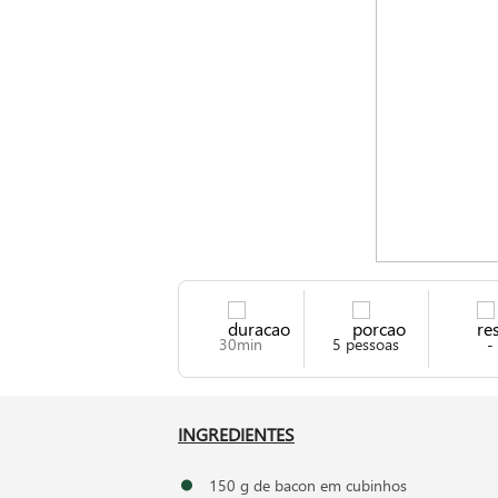
Então anota aí: nosso feijão mexido vai conqui
30min
5 pessoas
-
INGREDIENTES
150 g de bacon em cubinhos