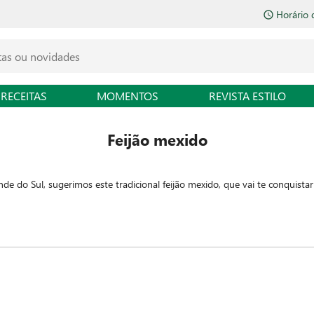
Horário 
RECEITAS
MOMENTOS
REVISTA ESTILO
Feijão mexido
e do Sul, sugerimos este tradicional feijão mexido, que vai te conquist
rande do Sul, o feijão mexido é daqueles pratos que sempre dão certo. A
r acessível.
entação mundial - na brasileira nem se fala! - o feijão é ainda ótima fon
benefícios à saúde.