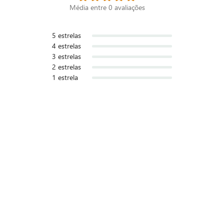
Média entre
0
avaliações
5
estrelas
4
estrelas
3
estrelas
2
estrelas
1
estrela
Avaliar Receita
Teste essa receita e seja o primeiro a avaliar.
Nossas Lojas