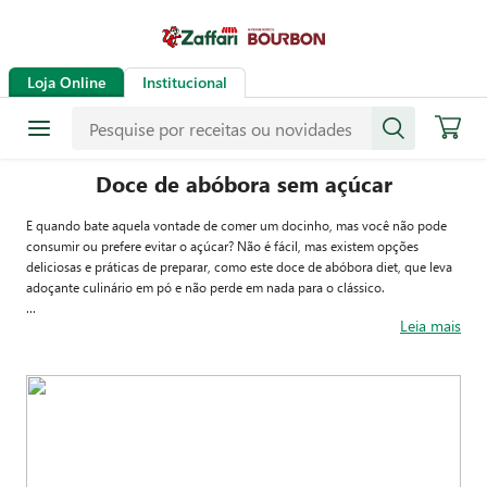
Loja Online
Institucional
Doce de abóbora sem açúcar
E quando bate aquela vontade de comer um docinho, mas você não pode
consumir ou prefere evitar o açúcar? Não é fácil, mas existem opções
deliciosas e práticas de preparar, como este doce de abóbora diet, que leva
adoçante culinário em pó e não perde em nada para o clássico.
Leia mais
Você pode fazer no formato mais popular, em cubinhos e com bastante
calda saborizada com especiarias, ou quase como um purê ou uma geleia
para comer de colher: a dica aqui é adicionar coco ralado fresco para um
resultado com ainda mais textura e sabor.
Escolha a sua versão favorita e aproveite para fazer um lanchinho gostoso e
saudável. Você vai se apaixonar.