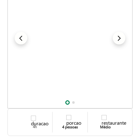
se!
4h
4 pessoas
Médio