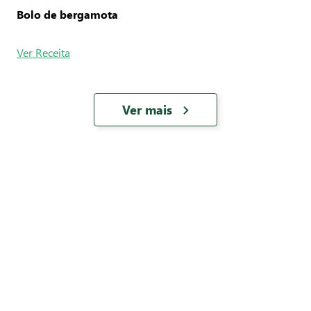
Bolo de bergamota
Ver Receita
Ver mais
Avaliações
0
Média entre
0
avaliações
5
estrelas
4
estrelas
3
estrelas