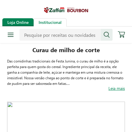
Loja Online
Institucional
Curau de milho de corte
Das comidinhas tradicionais de Festa Junina, o curau de milho é a opção
perfeita para quem gosta do cereal. Ingrediente principal da receita, ele
ganha a companhia de leite, açúcar e manteiga em uma mistura cremosa o
irresistível. Nossa versão chega ao ponto de corte e é preparada no formato
de pudim para ser saboreada em fatias.
Leia mais
Fica docinho na medida certa e derrete na boca a cada colherada. Para
servir, a canela é o acompanhamento ideal. A dica é polvilhar a especiaria
sobre o quitute de acordo com o seu gosto. Mas ela é opcional, se você não
gosta, pode consumir com açúcar ou caramelo, por exemplo, que também
fica sensacional.
Para fazer bonito no arraial, veja abaixo como preparar essa delícia e divirta-