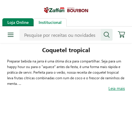
Loja Online
Institucional
Coquetel tropical
Preparar bebida na jarra é uma ótima dica para compartilhar. Seja para um
happy hour ou para o "aquece" antes da festa, é uma forma mais rápida e
prática de servir. Perfeita para o verão, nossa receita de coquetel tropical
leva frutas cítricas combinadas com rum de coco e o frescor de raminhos de
menta.
Leia mais
Para dar um toque elegante, sugerimos decorar os copos com pedacinhos
de frutas organizados em um palitinho de bambu. Fica lindo, e elas ainda
podem ser degustadas com o drink.
Para aprender a fazer, basta seguir o passo a passo abaixo. Depois é só
convidar o pessoal para curtir com você – lembrando sempre de beber com
moderação.