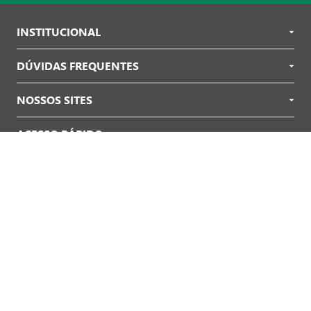
INSTITUCIONAL
DÚVIDAS FREQUENTES
NOSSOS SITES
ACESSO RÁPIDO
OFERTAS
Jornal de Ofertas
Revista de Ofertas
Ofertas no WhatsApp