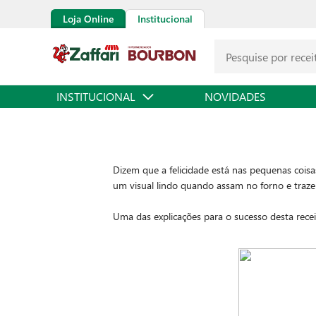
Loja Online
Institucional
INSTITUCIONAL
NOVIDADES
Dizem que a felicidade está nas pequenas cois
um visual lindo quando assam no forno e trazem
Uma das explicações para o sucesso desta rece
em nosso organismo. Entre elas estão a cafeína
em antioxidantes, trazendo benefícios para a sa
Ficou empolgado? Confira o passo a passo abai
los. Bom apetite!