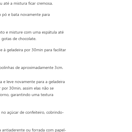
u até a mistura ficar cremosa.
em pó e bata novamente para
ento e misture com uma espátula até
 gotas de chocolate.
e à geladeira por 30min para facilitar
a bolinhas de aproximadamente 3cm.
a e leve novamente para a geladeira
 por 30min, assim elas não se
orno, garantindo uma textura
s no açúcar de confeiteiro, cobrindo-
 antiaderente ou forrada com papel-