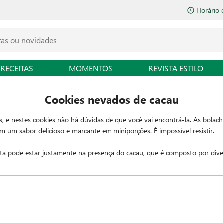
Horário 
RECEITAS
MOMENTOS
REVISTA ESTILO
Cookies nevados de cacau
as, e nestes cookies não há dúvidas de que você vai encontrá-la. As bola
 um sabor delicioso e marcante em miniporções. É impossível resistir.
ita pode estar justamente na presença do cacau, que é composto por dive
 e a teobromina, que têm o poder de proporcionar sensação de bem-estar. 
úde cardiovascular.
xo, reproduza na sua casa e comprove que esses cookies são capazes de 