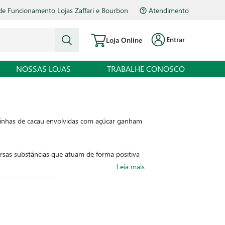
de Funcionamento Lojas Zaffari e Bourbon
Atendimento
Entrar
Loja Online
NOSSAS LOJAS
TRABALHE CONOSCO
chinhas de cacau envolvidas com açúcar ganham
rsas substâncias que atuam de forma positiva
Sem falar que é fonte de ferro e fibras e rico
Leia mais
fazer você abrir um enorme sorisso ao saboreá-