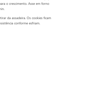
para o crescimento. Asse em forno
in.
etirar da assadeira. Os cookies ficam
istência conforme esfriam.
m um pote fechado em temperatura