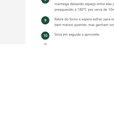
manteiga deixando espaço entre elas 
preaquecido a 180°C por cerca de 10m
Retire do forno e espere esfriar para r
bem macios quentes, mas ganham cons
Sirva em seguida e aproveite.
Os cookies podem ser armazenados e
ambiente por até 3 dias.
 da receita? Veja mais em nossas redes sociais: