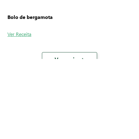
Bolo de bergamota
Ver Receita
Ver mais
Avaliações
0
Média entre
0
avaliações
5
estrelas
4
estrelas