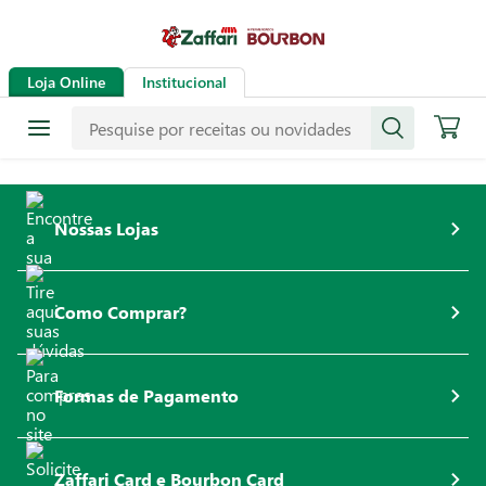
Loja Online
Institucional
Nossas Lojas
Como Comprar?
Formas de Pagamento
Zaffari Card e Bourbon Card