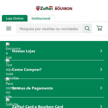
Loja Online
Institucional
Nossas Lojas
Como Comprar?
Formas de Pagamento
Zaffari Card e Bourbon Card