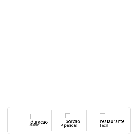
é feito com queijo minas.
Veja como preparar no passo a passo e, para ver os vídeos de todas as
nossas receitas, acesse o Instagram, o Facebook e o YouTube do Zaffari.
30min
4 pessoas
Fácil