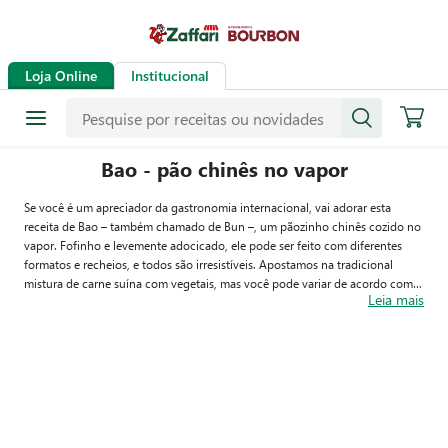
Loja Online
Institucional
Bao - pão chinês no vapor
Se você é um apreciador da gastronomia internacional, vai adorar esta
receita de Bao – também chamado de Bun –, um pãozinho chinês cozido no
vapor. Fofinho e levemente adocicado, ele pode ser feito com diferentes
formatos e recheios, e todos são irresistíveis. Apostamos na tradicional
mistura de carne suína com vegetais, mas você pode variar de acordo com
Leia mais
sua preferência. O importante é que o aroma oriental se faça presente com o
uso de ingredientes como gengibre, molho shoyu e gergelim, por exemplo.
Ótima opção para o lanche ou para o jantar, o Bao também pode ser feito
em tamanhos menores para servir em confraternizações. Basta seguir o
passo a passo abaixo para reproduzir na sua casa e se surpreender com uma
explosão de sabores a cada mordida.