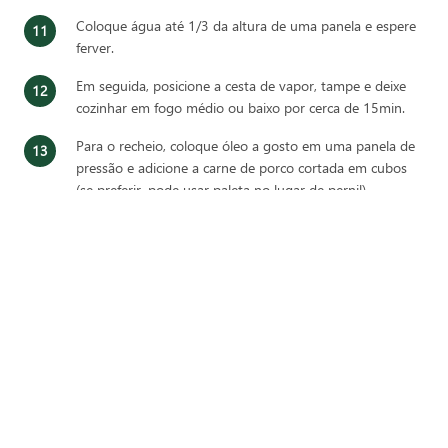
Coloque água até 1/3 da altura de uma panela e espere
ferver.
Em seguida, posicione a cesta de vapor, tampe e deixe
cozinhar em fogo médio ou baixo por cerca de 15min.
Para o recheio, coloque óleo a gosto em uma panela de
pressão e adicione a carne de porco cortada em cubos
(se preferir, pode usar paleta no lugar de pernil).
Sele por cerca de 10min ou até que a carne fique
dourada.
Tempere com sal e adicione o alho, o gengibre, a
pimenta-malagueta e os talos das cebolinhas.
Regue com o molho shoyu, complete a panela com o
caldo de carne, tampe e deixe cozinhar por 20min após
iniciar a pressão. Desfie a carne de porco com a ajuda de
um fouet ou usando 2 garfos.