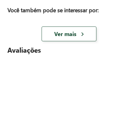
Você também pode se interessar por:
Ver mais
Avaliações
0
Média entre
0
avaliações
5
estrelas
4
estrelas
3
estrelas
2
estrelas
1
estrela