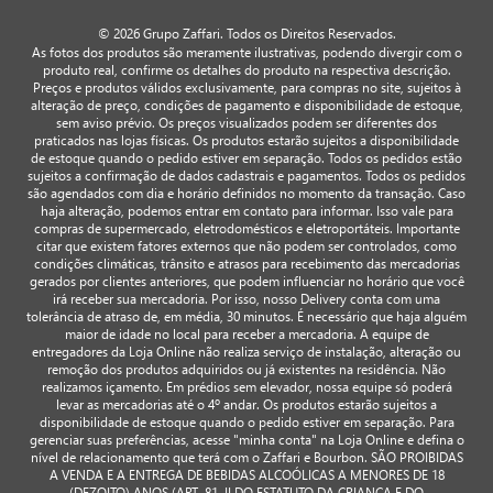
© 2026 Grupo Zaffari. Todos os Direitos Reservados.
As fotos dos produtos são meramente ilustrativas, podendo divergir com o
produto real, confirme os detalhes do produto na respectiva descrição.
Preços e produtos válidos exclusivamente, para compras no site, sujeitos à
alteração de preço, condições de pagamento e disponibilidade de estoque,
sem aviso prévio. Os preços visualizados podem ser diferentes dos
praticados nas lojas físicas. Os produtos estarão sujeitos a disponibilidade
de estoque quando o pedido estiver em separação. Todos os pedidos estão
sujeitos a confirmação de dados cadastrais e pagamentos. Todos os pedidos
são agendados com dia e horário definidos no momento da transação. Caso
haja alteração, podemos entrar em contato para informar. Isso vale para
compras de supermercado, eletrodomésticos e eletroportáteis. Importante
citar que existem fatores externos que não podem ser controlados, como
condições climáticas, trânsito e atrasos para recebimento das mercadorias
gerados por clientes anteriores, que podem influenciar no horário que você
irá receber sua mercadoria. Por isso, nosso Delivery conta com uma
tolerância de atraso de, em média, 30 minutos. É necessário que haja alguém
maior de idade no local para receber a mercadoria. A equipe de
entregadores da Loja Online não realiza serviço de instalação, alteração ou
remoção dos produtos adquiridos ou já existentes na residência. Não
realizamos içamento. Em prédios sem elevador, nossa equipe só poderá
levar as mercadorias até o 4º andar. Os produtos estarão sujeitos a
disponibilidade de estoque quando o pedido estiver em separação. Para
gerenciar suas preferências, acesse "minha conta" na Loja Online e defina o
nível de relacionamento que terá com o Zaffari e Bourbon. SÃO PROIBIDAS
A VENDA E A ENTREGA DE BEBIDAS ALCOÓLICAS A MENORES DE 18
(DEZOITO) ANOS (ART. 81, II DO ESTATUTO DA CRIANÇA E DO