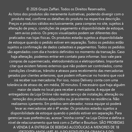
© 2026 Grupo Zaffari. Todos os Direitos Reservados.
As fotos dos produtos são meramente ilustrativas, podendo divergir com o
produto real, confirme os detalhes do produto na respectiva descrição.
Preços e produtos válidos exclusivamente, para compras no site, sujeitos à
alteração de preço, condições de pagamento e disponibilidade de estoque,
sem aviso prévio. Os preços visualizados podem ser diferentes dos
praticados nas lojas físicas. Os produtos estarão sujeitos a disponibilidade
de estoque quando o pedido estiver em separação. Todos os pedidos estão
sujeitos a confirmação de dados cadastrais e pagamentos. Todos os pedidos
são agendados com dia e horário definidos no momento da transação. Caso
haja alteração, podemos entrar em contato para informar. Isso vale para
compras de supermercado, eletrodomésticos e eletroportáteis. Importante
citar que existem fatores externos que não podem ser controlados, como
condições climáticas, trânsito e atrasos para recebimento das mercadorias
gerados por clientes anteriores, que podem influenciar no horário que você
irá receber sua mercadoria. Por isso, nosso Delivery conta com uma
tolerância de atraso de, em média, 30 minutos. É necessário que haja alguém
maior de idade no local para receber a mercadoria. A equipe de
entregadores da Loja Online não realiza serviço de instalação, alteração ou
remoção dos produtos adquiridos ou já existentes na residência. Não
realizamos içamento. Em prédios sem elevador, nossa equipe só poderá
levar as mercadorias até o 4º andar. Os produtos estarão sujeitos a
disponibilidade de estoque quando o pedido estiver em separação. Para
gerenciar suas preferências, acesse "minha conta" na Loja Online e defina o
nível de relacionamento que terá com o Zaffari e Bourbon. SÃO PROIBIDAS
A VENDA E A ENTREGA DE BEBIDAS ALCOÓLICAS A MENORES DE 18
(DEZOITO) ANOS (ART. 81, II DO ESTATUTO DA CRIANÇA E DO