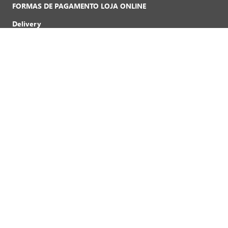
FORMAS DE PAGAMENTO LOJA ONLINE
Delivery
*Somente crédito
Clique&Retire
*Pagamento em loja
SELOS DE SEGURANÇA
© 2026 Grupo Zaffari. Todos os Direitos Reservados.