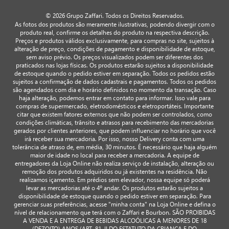
© 2026 Grupo Zaffari. Todos os Direitos Reservados.
As fotos dos produtos são meramente ilustrativas, podendo divergir com o
produto real, confirme os detalhes do produto na respectiva descrição.
Preços e produtos válidos exclusivamente, para compras no site, sujeitos à
alteração de preço, condições de pagamento e disponibilidade de estoque,
sem aviso prévio. Os preços visualizados podem ser diferentes dos
praticados nas lojas físicas. Os produtos estarão sujeitos a disponibilidade
de estoque quando o pedido estiver em separação. Todos os pedidos estão
sujeitos a confirmação de dados cadastrais e pagamentos. Todos os pedidos
são agendados com dia e horário definidos no momento da transação. Caso
haja alteração, podemos entrar em contato para informar. Isso vale para
compras de supermercado, eletrodomésticos e eletroportáteis. Importante
citar que existem fatores externos que não podem ser controlados, como
condições climáticas, trânsito e atrasos para recebimento das mercadorias
gerados por clientes anteriores, que podem influenciar no horário que você
irá receber sua mercadoria. Por isso, nosso Delivery conta com uma
tolerância de atraso de, em média, 30 minutos. É necessário que haja alguém
maior de idade no local para receber a mercadoria. A equipe de
entregadores da Loja Online não realiza serviço de instalação, alteração ou
remoção dos produtos adquiridos ou já existentes na residência. Não
realizamos içamento. Em prédios sem elevador, nossa equipe só poderá
levar as mercadorias até o 4º andar. Os produtos estarão sujeitos a
disponibilidade de estoque quando o pedido estiver em separação. Para
gerenciar suas preferências, acesse "minha conta" na Loja Online e defina o
nível de relacionamento que terá com o Zaffari e Bourbon. SÃO PROIBIDAS
A VENDA E A ENTREGA DE BEBIDAS ALCOÓLICAS A MENORES DE 18
(DEZOITO) ANOS (ART. 81, II DO ESTATUTO DA CRIANÇA E DO