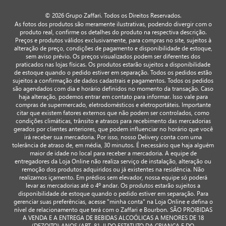
© 2026 Grupo Zaffari. Todos os Direitos Reservados.
As fotos dos produtos são meramente ilustrativas, podendo divergir com o
produto real, confirme os detalhes do produto na respectiva descrição.
Preços e produtos válidos exclusivamente, para compras no site, sujeitos à
alteração de preço, condições de pagamento e disponibilidade de estoque,
sem aviso prévio. Os preços visualizados podem ser diferentes dos
praticados nas lojas físicas. Os produtos estarão sujeitos a disponibilidade
de estoque quando o pedido estiver em separação. Todos os pedidos estão
sujeitos a confirmação de dados cadastrais e pagamentos. Todos os pedidos
são agendados com dia e horário definidos no momento da transação. Caso
haja alteração, podemos entrar em contato para informar. Isso vale para
compras de supermercado, eletrodomésticos e eletroportáteis. Importante
citar que existem fatores externos que não podem ser controlados, como
condições climáticas, trânsito e atrasos para recebimento das mercadorias
gerados por clientes anteriores, que podem influenciar no horário que você
irá receber sua mercadoria. Por isso, nosso Delivery conta com uma
tolerância de atraso de, em média, 30 minutos. É necessário que haja alguém
maior de idade no local para receber a mercadoria. A equipe de
entregadores da Loja Online não realiza serviço de instalação, alteração ou
remoção dos produtos adquiridos ou já existentes na residência. Não
realizamos içamento. Em prédios sem elevador, nossa equipe só poderá
levar as mercadorias até o 4º andar. Os produtos estarão sujeitos a
disponibilidade de estoque quando o pedido estiver em separação. Para
gerenciar suas preferências, acesse "minha conta" na Loja Online e defina o
nível de relacionamento que terá com o Zaffari e Bourbon. SÃO PROIBIDAS
A VENDA E A ENTREGA DE BEBIDAS ALCOÓLICAS A MENORES DE 18
(DEZOITO) ANOS (ART. 81, II DO ESTATUTO DA CRIANÇA E DO