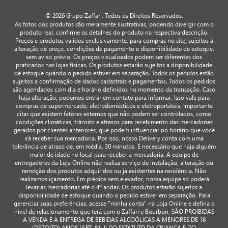
© 2026 Grupo Zaffari. Todos os Direitos Reservados.
As fotos dos produtos são meramente ilustrativas, podendo divergir com o
produto real, confirme os detalhes do produto na respectiva descrição.
Preços e produtos válidos exclusivamente, para compras no site, sujeitos à
alteração de preço, condições de pagamento e disponibilidade de estoque,
sem aviso prévio. Os preços visualizados podem ser diferentes dos
praticados nas lojas físicas. Os produtos estarão sujeitos a disponibilidade
de estoque quando o pedido estiver em separação. Todos os pedidos estão
sujeitos a confirmação de dados cadastrais e pagamentos. Todos os pedidos
são agendados com dia e horário definidos no momento da transação. Caso
haja alteração, podemos entrar em contato para informar. Isso vale para
compras de supermercado, eletrodomésticos e eletroportáteis. Importante
citar que existem fatores externos que não podem ser controlados, como
condições climáticas, trânsito e atrasos para recebimento das mercadorias
gerados por clientes anteriores, que podem influenciar no horário que você
irá receber sua mercadoria. Por isso, nosso Delivery conta com uma
tolerância de atraso de, em média, 30 minutos. É necessário que haja alguém
maior de idade no local para receber a mercadoria. A equipe de
entregadores da Loja Online não realiza serviço de instalação, alteração ou
remoção dos produtos adquiridos ou já existentes na residência. Não
realizamos içamento. Em prédios sem elevador, nossa equipe só poderá
levar as mercadorias até o 4º andar. Os produtos estarão sujeitos a
disponibilidade de estoque quando o pedido estiver em separação. Para
gerenciar suas preferências, acesse "minha conta" na Loja Online e defina o
nível de relacionamento que terá com o Zaffari e Bourbon. SÃO PROIBIDAS
A VENDA E A ENTREGA DE BEBIDAS ALCOÓLICAS A MENORES DE 18
(DEZOITO) ANOS (ART. 81, II DO ESTATUTO DA CRIANÇA E DO