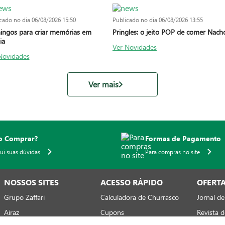
cado no dia
06/08/2026 15:50
Publicado no dia
06/08/2026 13:55
ngos para criar memórias em
Pringles: o jeito POP de comer Nach
ia
Ver Novidades
Novidades
Ver mais
 Comprar?
Formas de Pagamento
qui suas dúvidas
Para compras no site
NOSSOS SITES
ACESSO RÁPIDO
OFERT
Grupo Zaffari
Calculadora de Churrasco
Jornal de
Airaz
Cupons
Revista d