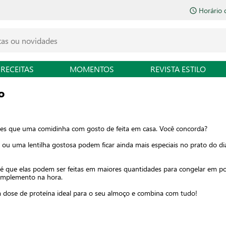
Horário 
RECEITAS
MOMENTOS
REVISTA ESTILO
o
tes que uma comidinha com gosto de feita em casa. Você concorda?
o ou uma lentilha gostosa podem ficar ainda mais especiais no prato do 
 é que elas podem ser feitas em maiores quantidades para congelar em po
omplemento na hora.
 a dose de proteína ideal para o seu almoço e combina com tudo!