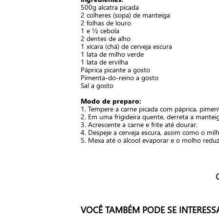
500g alcatra picada
2 colheres (sopa) de manteiga
2 folhas de louro
1 e ½ cebola
2 dentes de alho
1 xícara (chá) de cerveja escura
1 lata de milho verde
1 lata de ervilha
Páprica picante a gosto
Pimenta-do-reino a gosto
Sal a gosto
Modo de preparo:
1. Tempere a carne picada com páprica, piment
2. Em uma frigideira quente, derreta a manteig
3. Acrescente a carne e frite até dourar.
4. Despeje a cerveja escura, assim como o milho
5. Mexa até o álcool evaporar e o molho reduzi
VOCÊ TAMBÉM PODE SE INTERESS