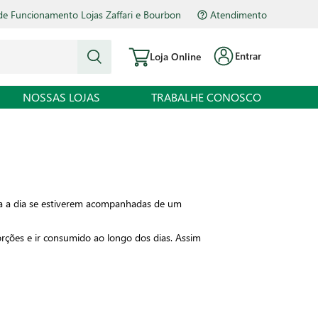
de Funcionamento Lojas Zaffari e Bourbon
Atendimento
Entrar
Loja Online
NOSSAS LOJAS
TRABALHE CONOSCO
dia a dia se estiverem acompanhadas de um
rções e ir consumido ao longo dos dias. Assim