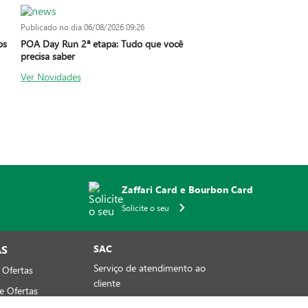
Publicado no dia
06/08/2026 09:26
os
POA Day Run 2ª etapa: Tudo que você
precisa saber
Ver Novidades
Zaffari Card e Bourbon Card
Solicite o seu
AS
SAC
Serviço de atendimento ao
 Ofertas
cliente
e Ofertas