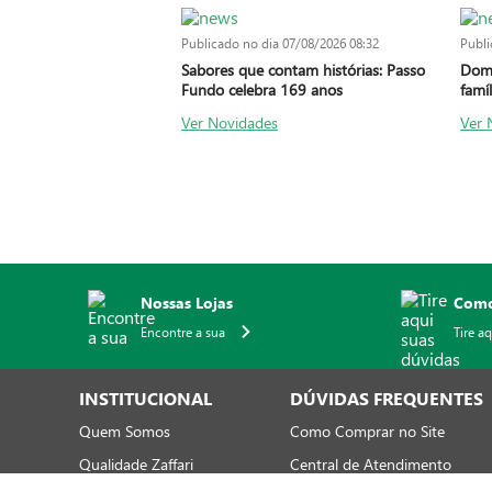
Publicado no dia
07/08/2026 08:32
Publi
Sabores que contam histórias: Passo
Domi
Fundo celebra 169 anos
famíl
Ver Novidades
Ver 
Nossas Lojas
Como
Encontre a sua
Tire a
INSTITUCIONAL
DÚVIDAS FREQUENTES
Quem Somos
Como Comprar no Site
Qualidade Zaffari
Central de Atendimento