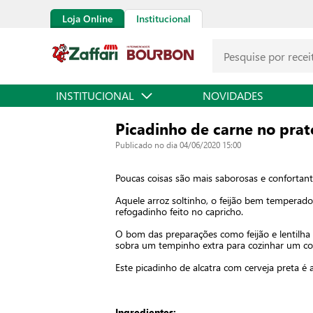
Loja Online
Institucional
INSTITUCIONAL
NOVIDADES
Picadinho de carne no prat
Publicado no dia 04/06/2020 15:00
Poucas coisas são mais saborosas e confortan
Aquele arroz soltinho, o feijão bem temperad
refogadinho feito no capricho.
O bom das preparações como feijão e lentilha
sobra um tempinho extra para cozinhar um c
Este picadinho de alcatra com cerveja preta é
Ingredientes: