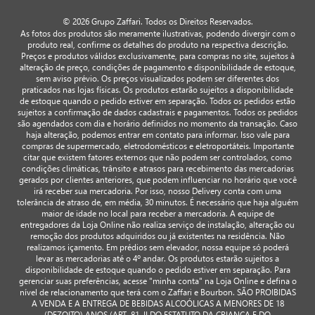
© 2026 Grupo Zaffari. Todos os Direitos Reservados.
As fotos dos produtos são meramente ilustrativas, podendo divergir com o
produto real, confirme os detalhes do produto na respectiva descrição.
Preços e produtos válidos exclusivamente, para compras no site, sujeitos à
alteração de preço, condições de pagamento e disponibilidade de estoque,
sem aviso prévio. Os preços visualizados podem ser diferentes dos
praticados nas lojas físicas. Os produtos estarão sujeitos a disponibilidade
de estoque quando o pedido estiver em separação. Todos os pedidos estão
sujeitos a confirmação de dados cadastrais e pagamentos. Todos os pedidos
são agendados com dia e horário definidos no momento da transação. Caso
haja alteração, podemos entrar em contato para informar. Isso vale para
compras de supermercado, eletrodomésticos e eletroportáteis. Importante
citar que existem fatores externos que não podem ser controlados, como
condições climáticas, trânsito e atrasos para recebimento das mercadorias
gerados por clientes anteriores, que podem influenciar no horário que você
irá receber sua mercadoria. Por isso, nosso Delivery conta com uma
tolerância de atraso de, em média, 30 minutos. É necessário que haja alguém
maior de idade no local para receber a mercadoria. A equipe de
entregadores da Loja Online não realiza serviço de instalação, alteração ou
remoção dos produtos adquiridos ou já existentes na residência. Não
realizamos içamento. Em prédios sem elevador, nossa equipe só poderá
levar as mercadorias até o 4º andar. Os produtos estarão sujeitos a
disponibilidade de estoque quando o pedido estiver em separação. Para
gerenciar suas preferências, acesse "minha conta" na Loja Online e defina o
nível de relacionamento que terá com o Zaffari e Bourbon. SÃO PROIBIDAS
A VENDA E A ENTREGA DE BEBIDAS ALCOÓLICAS A MENORES DE 18
(DEZOITO) ANOS (ART. 81, II DO ESTATUTO DA CRIANÇA E DO