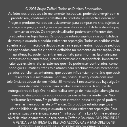
© 2026 Grupo Zaffari. Todos os Direitos Reservados.
As fotos dos produtos são meramente ilustrativas, podendo divergir com o
produto real, confirme os detalhes do produto na respectiva descrição.
Preços e produtos válidos exclusivamente, para compras no site, sujeitos à
alteração de preço, condições de pagamento e disponibilidade de estoque,
sem aviso prévio. Os preços visualizados podem ser diferentes dos
praticados nas lojas físicas. Os produtos estarão sujeitos a disponibilidade
de estoque quando o pedido estiver em separação. Todos os pedidos estão
sujeitos a confirmação de dados cadastrais e pagamentos. Todos os pedidos
são agendados com dia e horário definidos no momento da transação. Caso
haja alteração, podemos entrar em contato para informar. Isso vale para
compras de supermercado, eletrodomésticos e eletroportáteis. Importante
citar que existem fatores externos que não podem ser controlados, como
condições climáticas, trânsito e atrasos para recebimento das mercadorias
gerados por clientes anteriores, que podem influenciar no horário que você
irá receber sua mercadoria. Por isso, nosso Delivery conta com uma
tolerância de atraso de, em média, 30 minutos. É necessário que haja alguém
maior de idade no local para receber a mercadoria. A equipe de
entregadores da Loja Online não realiza serviço de instalação, alteração ou
remoção dos produtos adquiridos ou já existentes na residência. Não
realizamos içamento. Em prédios sem elevador, nossa equipe só poderá
levar as mercadorias até o 4º andar. Os produtos estarão sujeitos a
disponibilidade de estoque quando o pedido estiver em separação. Para
gerenciar suas preferências, acesse "minha conta" na Loja Online e defina o
nível de relacionamento que terá com o Zaffari e Bourbon. SÃO PROIBIDAS
A VENDA E A ENTREGA DE BEBIDAS ALCOÓLICAS A MENORES DE 18
(DEZOITO) ANOS (ART. 81, II DO ESTATUTO DA CRIANÇA E DO