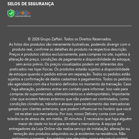
SELOS DE SEGURANÇA
© 2026 Grupo Zaffari. Todos os Direitos Reservados.
As fotos dos produtos são meramente ilustrativas, podendo divergir com o
produto real, confirme os detalhes do produto na respectiva descrição.
Preços e produtos válidos exclusivamente, para compras no site, sujeitos à
alteração de preço, condições de pagamento e disponibilidade de estoque,
sem aviso prévio. Os preços visualizados podem ser diferentes dos
praticados nas lojas físicas. Os produtos estarão sujeitos a disponibilidade
de estoque quando o pedido estiver em separação. Todos os pedidos estão
sujeitos a confirmação de dados cadastrais e pagamentos. Todos os pedidos
são agendados com dia e horário definidos no momento da transação. Caso
haja alteração, podemos entrar em contato para informar. Isso vale para
compras de supermercado, eletrodomésticos e eletroportáteis. Importante
citar que existem fatores externos que não podem ser controlados, como
condições climáticas, trânsito e atrasos para recebimento das mercadorias
gerados por clientes anteriores, que podem influenciar no horário que você
irá receber sua mercadoria. Por isso, nosso Delivery conta com uma
tolerância de atraso de, em média, 30 minutos. É necessário que haja alguém
maior de idade no local para receber a mercadoria. A equipe de
entregadores da Loja Online não realiza serviço de instalação, alteração ou
remoção dos produtos adquiridos ou já existentes na residência. Não
realizamos içamento. Em prédios sem elevador, nossa equipe só poderá