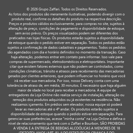
© 2026 Grupo Zaffari. Todos os Direitos Reservados.
As fotos dos produtos são meramente ilustrativas, podendo divergir com o
produto real, confirme os detalhes do produto na respectiva descrição.
Preços e produtos válidos exclusivamente, para compras no site, sujeitos à
alteração de preço, condições de pagamento e disponibilidade de estoque,
sem aviso prévio. Os preços visualizados podem ser diferentes dos
praticados nas lojas físicas. Os produtos estarão sujeitos a disponibilidade
de estoque quando o pedido estiver em separação. Todos os pedidos estão
sujeitos a confirmação de dados cadastrais e pagamentos. Todos os pedidos
são agendados com dia e horário definidos no momento da transação. Caso
haja alteração, podemos entrar em contato para informar. Isso vale para
compras de supermercado, eletrodomésticos e eletroportáteis. Importante
citar que existem fatores externos que não podem ser controlados, como
condições climáticas, trânsito e atrasos para recebimento das mercadorias
gerados por clientes anteriores, que podem influenciar no horário que você
irá receber sua mercadoria. Por isso, nosso Delivery conta com uma
tolerância de atraso de, em média, 30 minutos. É necessário que haja alguém
maior de idade no local para receber a mercadoria. A equipe de
entregadores da Loja Online não realiza serviço de instalação, alteração ou
remoção dos produtos adquiridos ou já existentes na residência. Não
realizamos içamento. Em prédios sem elevador, nossa equipe só poderá
levar as mercadorias até o 4º andar. Os produtos estarão sujeitos a
disponibilidade de estoque quando o pedido estiver em separação. Para
gerenciar suas preferências, acesse "minha conta" na Loja Online e defina o
nível de relacionamento que terá com o Zaffari e Bourbon. SÃO PROIBIDAS
A VENDA E A ENTREGA DE BEBIDAS ALCOÓLICAS A MENORES DE 18
(DEZOITO) ANOS (ART. 81, II DO ESTATUTO DA CRIANÇA E DO